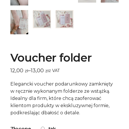
Voucher folder
12,00
13,00
–
ㅤz VAT
zł
zł
Zakres
cen:
od
Elegancki voucher podarunkowy zamknięty
12,00 zł
w ręcznie wykonanym folderze ze wstążką.
do
Idealny dla firm, które chcą zaoferować
13,00 zł
klientom produkty w ekskluzywnej formie,
podkreślając dbałość o detale.
Złocone
tak