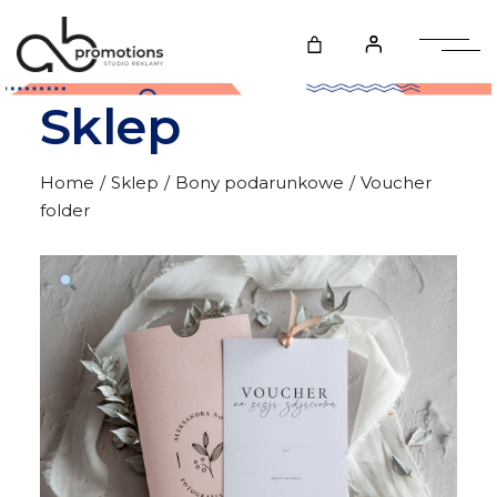
Skip
to
the
content
Sklep
Home
Sklep
Bony podarunkowe
Voucher
folder