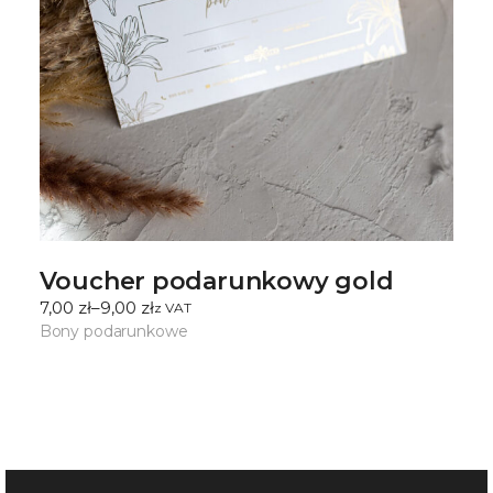
Voucher podarunkowy gold
7,00
zł
–
9,00
zł
ㅤz VAT
Zakres
cen:
Bony podarunkowe
od
7,00 zł
do
9,00 zł