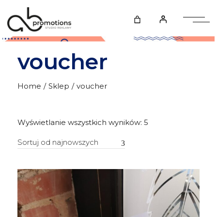
Skip
to
the
content
voucher
Home
Sklep
voucher
Posortowane
Wyświetlanie wszystkich wyników: 5
według
najnowszych
Sortuj od najnowszych