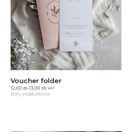
Voucher folder
12,00
zł
–
13,00
zł
ㅤz VAT
Zakres
cen:
Bony podarunkowe
od
12,00 zł
do
13,00 zł