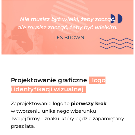
Nie musisz być wielki, żeby zacząć,
ale musisz zacząć, żeby być wielkim.
– LES BROWN
Projektowanie graficzne
logo
i identyfikacji wizualnej
Zaprojektowanie logo to
pierwszy krok
w tworzeniu unikalnego wizerunku
Twojej firmy – znaku, który będzie zapamiętany
przez lata.