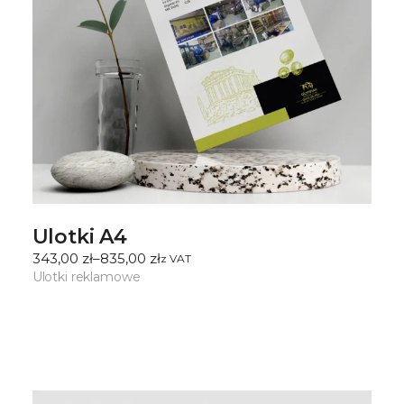
Ulotki A4
343,00
zł
–
835,00
zł
ㅤz VAT
Zakres
cen:
Ulotki reklamowe
od
343,00 zł
do
835,00 zł