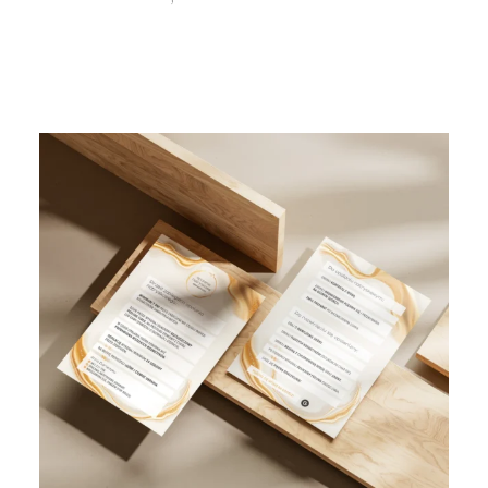
od
305,00 zł
do
775,00 zł