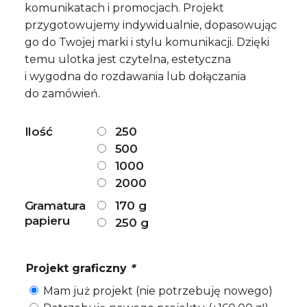
komunikatach i promocjach. Projekt
269,00 zł
przygotowujemy indywidualnie, dopasowując
go do Twojej marki i stylu komunikacji. Dzięki
temu ulotka jest czytelna, estetyczna
i wygodna do rozdawania lub dołączania
do zamówień.
Ilość
250
500
1000
2000
Gramatura
170 g
papieru
250 g
Projekt graficzny
*
Mam już projekt (nie potrzebuję nowego)