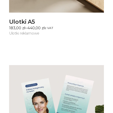
Ulotki A5
183,00
zł
–
440,00
zł
ㅤz VAT
Zakres
cen:
Ulotki reklamowe
od
183,00 zł
do
440,00 zł