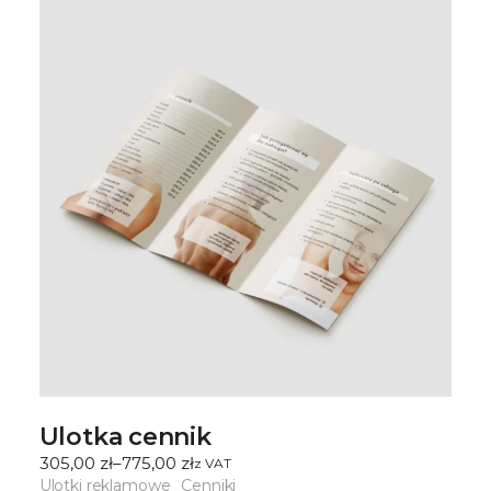
Ulotka cennik
305,00
zł
–
775,00
zł
ㅤz VAT
Zakres
cen:
Ulotki reklamowe
Cenniki