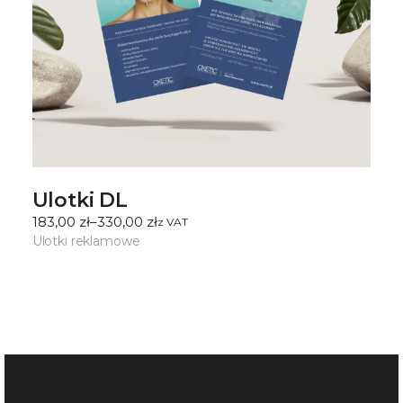
Ulotki DL
183,00
zł
–
330,00
zł
ㅤz VAT
Zakres
cen:
Ulotki reklamowe
od
183,00 zł
do
330,00 zł