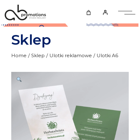
Skip
to
the
content
Sklep
Home
Sklep
Ulotki reklamowe
Ulotki A6