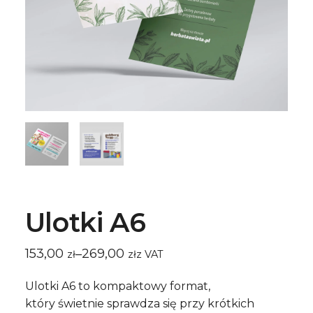
Ulotki A6
153,00
269,00
–
ㅤz VAT
zł
zł
Zakres
cen:
od
Ulotki A6 to kompaktowy format,
153,00 zł
który świetnie sprawdza się przy krótkich
do