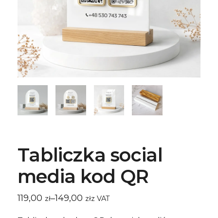
Tabliczka social
media kod QR
119,00
149,00
–
ㅤz VAT
zł
zł
Zakres
cen: