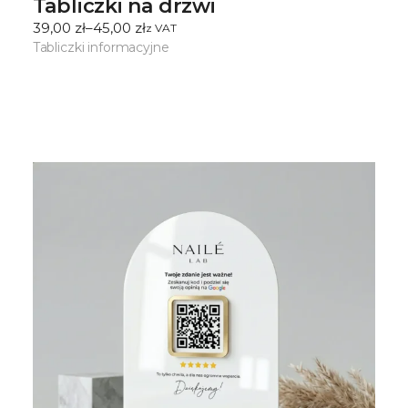
Tabliczki na drzwi
39,00
zł
–
45,00
zł
ㅤz VAT
Zakres
cen:
Tabliczki informacyjne
od
39,00 zł
do
45,00 zł