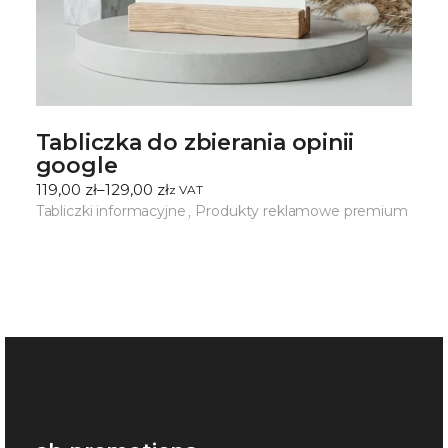
Tabliczka do zbierania opinii
google
119,00
zł
–
129,00
zł
ㅤz VAT
Zakres
cen:
Tabliczki informacyjne
Produkty reklamowe premium
od
119,00 zł
do
129,00 zł