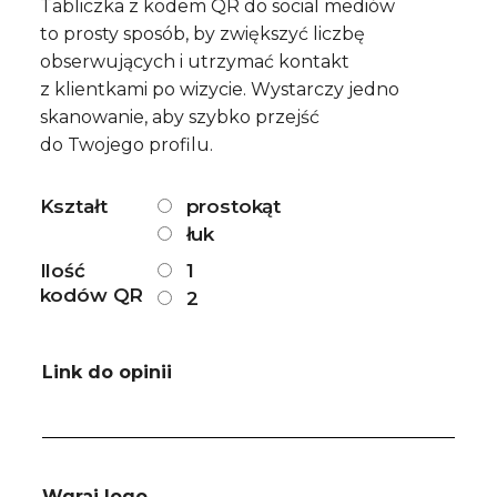
od
Tabliczka z kodem QR do social mediów
119,00 zł
to prosty sposób, by zwiększyć liczbę
do
obserwujących i utrzymać kontakt
149,00 zł
z klientkami po wizycie. Wystarczy jedno
skanowanie, aby szybko przejść
do Twojego profilu.
Kształt
prostokąt
łuk
Ilość
1
kodów QR
2
Link do opinii
Wgraj logo